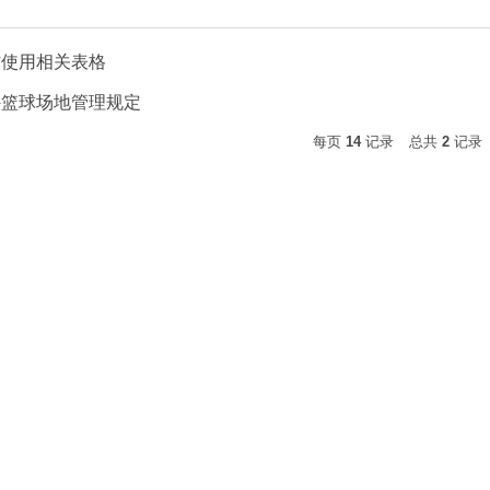
材使用相关表格
外篮球场地管理规定
每页
14
记录
总共
2
记录