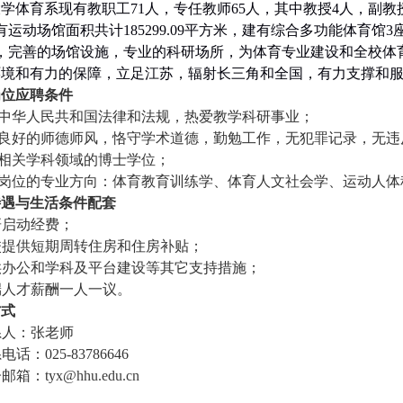
大学体育系现有教职工
71
人，专任教师
65
人，其中教授
4
人，副教
有运动场馆面积共计
185299.09
平方米，建有综合多功能体育馆
3
，完善的场馆设施，专业的科研场所，为体育专业建设和全校体
环境和有力的保障，立足江苏，辐射长三角和全国，有力支撑和
岗位应聘条件
中华人民共和国法律和法规，热爱教学科研事业；
良好的师德师风，恪守学术道德，勤勉工作，无犯罪记录，无违
相关学科领域的博士学位；
岗位的专业方向：体育教育训练学、体育人文社会学、运动人体
待遇与生活条件配套
研启动经费；
校提供短期周转住房和住房补贴；
供办公和学科及平台建设等其它支持措施；
端人才薪酬一人一议。
方式
系人：张老师
系电话：
025-83786646
子邮箱：
tyx
@hhu.edu.cn