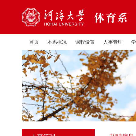
首页
本系概况
课程设置
人事管理
学