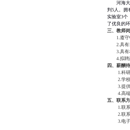
河海
判
5
人。拥
实验室
3
个
了优良的
三、教师
1.
遵守
2.
具有
3.
具有
4.
拟聘
四、薪酬
1.
科
2.
学
3.
提
4.
高
五、联系
1.
联
2.
联
3.
电