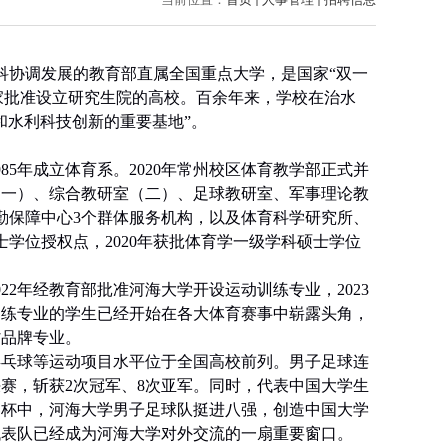
科协调发展的教育部直属全国重点大学，是国家“双一
家批准设立研究生院的高校。百余年来，学校在治水
和水利科技创新的重要基地”。
985
年成立体育系。
2020
年常州校区体育教学部正式并
（一）、综合教研室（二）、足球教研室、军事理论教
勤保障中心
3
个群体服务机构，以及体育科学研究所、
士学位授权点，
2020
年获批体育学一级学科硕士学位
022
年经教育部批准河海大学开设运动训练专业，
2023
训练专业的学生已经开始在各大体育赛事中崭露头角，
省品牌专业。
乒乓球等运动项目水平位于全国高校前列。男子足球连
决赛，斩获
2
次冠军、
8
次亚军。同时，代表中国大学生
界杯中，河海大学男子足球队挺进八强，创造中国大学
代表队已经成为河海大学对外交流的一扇重要窗口。