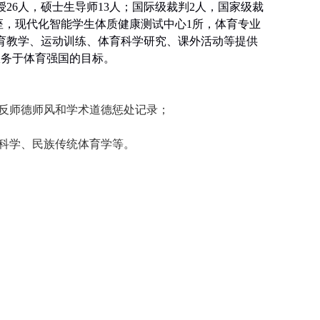
授
26
人，硕士生导师
13
人；国际级裁判
2
人，国家级裁
座，现代化智能学生体质健康测试中心
1
所，体育专业
育教学、运动训练、体育科学研究、课外活动等提供
服务于体育强国的目标。
反师德师风和学术道德惩处记录；
科学、民族传统体育学等。